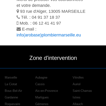
et votre demande.
93 rue d'Alger, 13005
MARSEILLE
Tél. : 04 91 37 18 37
Mob. : 06 12 41 41 97
E-mail :
info(arobase)plombiermarseille.eu
Zone d’intervention
Marseille
Aubagne
Vitrolles
La Ciotat
Cassis
Auriol
Bouc-Bel-Air
Aix-en-Provence
Saint-Chamas
Gardanne
Martigues
Istres
Roquevaire
Gémenos
Allauch