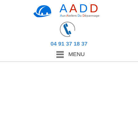
A
A
D
D
A
ux
A
teliers
D
u
D
épannage
04 91 37 18 37
MENU