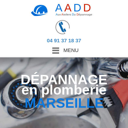
A
A
D
D
A
ux
A
teliers
D
u
D
épannage
04 91 37 18 37
MENU
NNAGE
auffage
EILLE