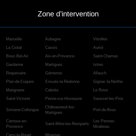
Zone d’intervention
Marseille
Aubagne
Vitrolles
La Ciotat
Cassis
Auriol
Bouc-Bel-Air
Aix-en-Provence
Saint-Chamas
Gardanne
Martigues
Istres
Roquevaire
Gémenos
Allauch
Plan-de-Cuques
Ensuès-la-Redonne
Gignac-la-Nerthe
Marignane
Cabriès
Le Rove
Saint-Victoret
Penne-sur-Huveaune
Sausset-les-Pins
Châteauneuf-les-
Simiane-Collongue
Port-de-Bouc
Martigues
Carnoux-en-
Les Pennes-
Saint-Mitre-les-Remparts
Provence
Mirabeau
Carry-le-Rouet
Miramas